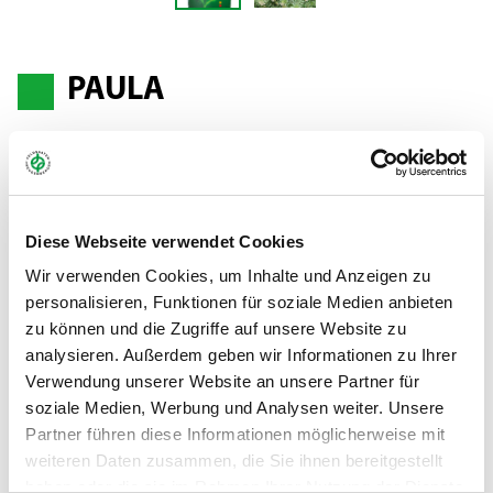
PAULA
Winterwicke - Vicia villosa
Winterwicken sind hervorragende Mischungspartner im
Diese Webseite verwendet Cookies
überwinternden Zwischenfruchtanbau. PAULA ist eine
Wir verwenden Cookies, um Inhalte und Anzeigen zu
winterharte Sorte und ein Hauptbestandteil des Landsberger
personalisieren, Funktionen für soziale Medien anbieten
Gemenges. Sie zeichnet sich durch eine rasche Etablierung und
zu können und die Zugriffe auf unsere Website zu
gute Massebildung in der Anfangsentwicklung aus. Darüber
analysieren. Außerdem geben wir Informationen zu Ihrer
hinaus besitzt PAULA eine gute Winterhärte. Die dunkelblau-
Verwendung unserer Website an unsere Partner für
violette Blütenfarbe zieht viele Bestäubungsinsekten an,
soziale Medien, Werbung und Analysen weiter. Unsere
weshalb zweijährige Bienenweiden eine weitere
Partner führen diese Informationen möglicherweise mit
Einsatzmöglichkeit für PAULA darstellen.
weiteren Daten zusammen, die Sie ihnen bereitgestellt
haben oder die sie im Rahmen Ihrer Nutzung der Dienste