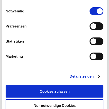
Gebinde:
25 kg
gesammelt haben.
Einwilligungsauswahl
Notwendig
Art.-Nr.:
154497
Kategorie:
Gräser & Leguminosen
Präferenzen
Händler
Statistiken
Downloads
Marketing
WEITERE INFORMATIONEN STEHEN IHNEN HIER
Details zeigen
ZUM DOWNLOAD BEREIT
SORTENBESCHREIBUNG PAULA
Cookies zulassen
Nur notwendige Cookies