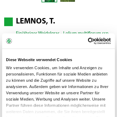
LEMNOS, T.
Einjähriges Weidelgras - Lolium multiflorum ssp.
westerwoldicum
Diese Webseite verwendet Cookies
Ideal im Haupt- und Zwischenfruchtanbau
Wir verwenden Cookies, um Inhalte und Anzeigen zu
LEMNOS ist ideal für den Haupt- und Zwischenfruchtanbau. Als
personalisieren, Funktionen für soziale Medien anbieten
Hauptfrucht bringt die Sorte dank eines guten
zu können und die Zugriffe auf unsere Website zu
Nachwuchsvermögens das ganze Jahr über frisches,
analysieren. Außerdem geben wir Informationen zu Ihrer
hochwertiges Futter. Im Zwischenfruchtanbau glänzt LEMNOS
Verwendung unserer Website an unsere Partner für
mit überdurchschnittlichen Erträgen. Der mittelfrühe Beginn
soziale Medien, Werbung und Analysen weiter. Unsere
des Ährenschiebens und die hervorragenden Erträge sind die
Partner führen diese Informationen möglicherweise mit
Grundlage für beste und vielseitig nutzbare Futterqualitäten.
weiteren Daten zusammen, die Sie ihnen bereitgestellt