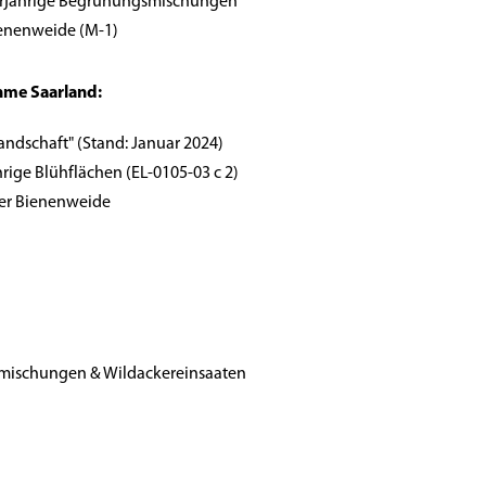
jährige Begrünungsmischungen
enenweide (M-1)
me Saarland:
andschaft" (Stand: Januar 2024)
ge Blühflächen (EL-0105-03 c 2)
mer Bienenweide
mischungen & Wildackereinsaaten