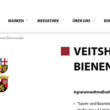
MARKEN
MEDIATHEK
ÜBER UNS
KO
eimer Bienenweide
VEITS
BIENE
Agrarumweltmaßnahm
"Saum- und Baumstr