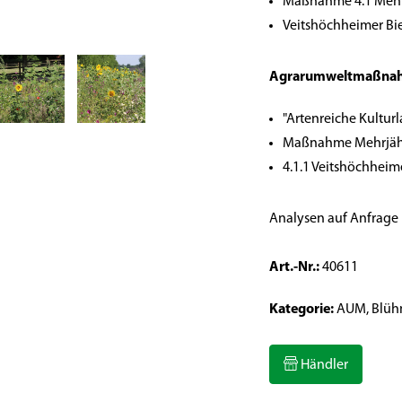
Maßnahme 4.1 Mehr
Veitshöchheimer Bi
Agrarumweltmaßnah
"Artenreiche Kulturl
Maßnahme Mehrjähri
4.1.1 Veitshöchhei
Analysen auf Anfrage
Art.-Nr.:
40611
Kategorie:
AUM, Blüh
Händler