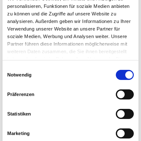
personalisieren, Funktionen für soziale Medien anbieten
zu können und die Zugriffe auf unsere Website zu
Gebinde:
25 kg
analysieren. Außerdem geben wir Informationen zu Ihrer
Art.-Nr.:
40175
Verwendung unserer Website an unsere Partner für
soziale Medien, Werbung und Analysen weiter. Unsere
Marke:
TERRA GOLD®
Partner führen diese Informationen möglicherweise mit
weiteren Daten zusammen, die Sie ihnen bereitgestellt
Kategorie:
Zwischenfruchtmischungen
haben oder die sie im Rahmen Ihrer Nutzung der Dienste
gesammelt haben.
Einwilligungsauswahl
Notwendig
Händler
Präferenzen
Statistiken
Dieses Produkt erhalten Sie bei folgenden Händlern:
Marketing