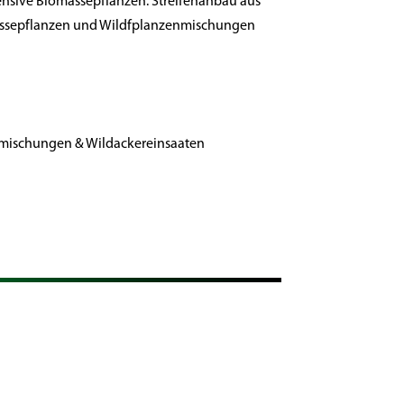
sive Biomassepflanzen: Streifenanbau aus
assepflanzen und Wildfplanzenmischungen
mischungen & Wildackereinsaaten