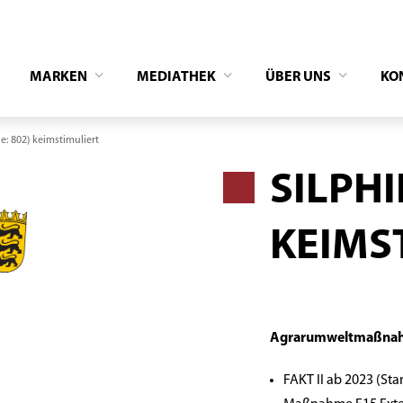
MARKEN
MEDIATHEK
ÜBER UNS
KO
e: 802) keimstimuliert
SILPHI
KEIMS
Agrarumweltmaßnah
FAKT II ab 2023 (Sta