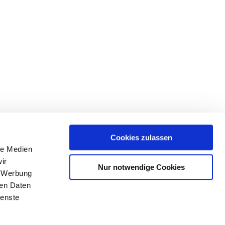
Cookies zulassen
le Medien
ir
Nur notwendige Cookies
, Werbung
ren Daten
ienste