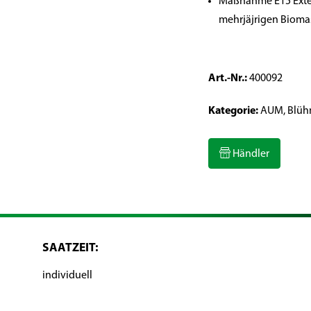
Maßnahme E15 Exten
mehrjäjrigen Biom
Art.-Nr.:
400092
Kategorie:
AUM, Blüh
Händler
SAATZEIT:
individuell