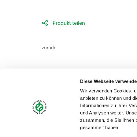
Produkt teilen
zurück
Diese Webseite verwende
Wir verwenden Cookies, um
anbieten zu können und di
Kontakt
Informationen zu Ihrer Ve
Feldsaaten Freudenberger GmbH & Co. KG
und Analysen weiter. Unse
Magdeburger Straße 2
zusammen, die Sie ihnen b
D - 47800 Krefeld
gesammelt haben.