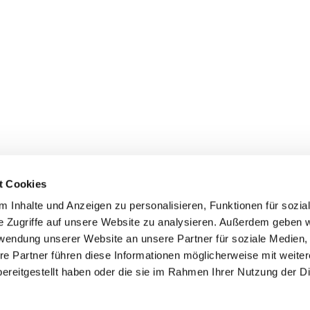
t Cookies
 Inhalte und Anzeigen zu personalisieren, Funktionen für sozia
e Zugriffe auf unsere Website zu analysieren. Außerdem geben w
rwendung unserer Website an unsere Partner für soziale Medien
info@freudenberger.net
re Partner führen diese Informationen möglicherweise mit weite
+49 2151 4417-0
ereitgestellt haben oder die sie im Rahmen Ihrer Nutzung der D
+49 2151 4417-291