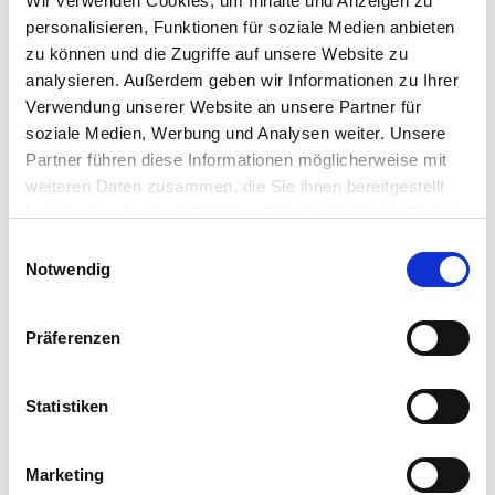
Wir verwenden Cookies, um Inhalte und Anzeigen zu
personalisieren, Funktionen für soziale Medien anbieten
Gebinde:
20 kg
zu können und die Zugriffe auf unsere Website zu
analysieren. Außerdem geben wir Informationen zu Ihrer
Art.-Nr.:
40321
Verwendung unserer Website an unsere Partner für
soziale Medien, Werbung und Analysen weiter. Unsere
Marke:
MehrGras
Partner führen diese Informationen möglicherweise mit
Kategorie:
AUM, Blühmischungen & Wildackereinsaaten,
weiteren Daten zusammen, die Sie ihnen bereitgestellt
Grünland & Ackerfutterbau
haben oder die sie im Rahmen Ihrer Nutzung der Dienste
gesammelt haben.
Einwilligungsauswahl
Notwendig
Händler
Präferenzen
Statistiken
Dieses Produkt erhalten Sie bei folgenden Händlern:
Marketing