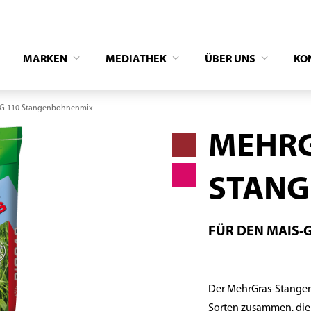
MARKEN
MEDIATHEK
ÜBER UNS
KO
G 110 Stangenbohnenmix
MEHRG
STAN
FÜR DEN MAIS
Der MehrGras-Stangen
Sorten zusammen, die