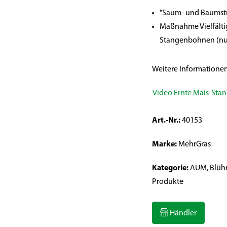
"Saum- und Baumstr
Maßnahme Vielfälti
Stangenbohnen (nur
Weitere Informationen
Video Ernte Mais-S
Art.-Nr.:
40153
Marke:
MehrGras
Kategorie:
AUM, Blühm
Produkte
Händler