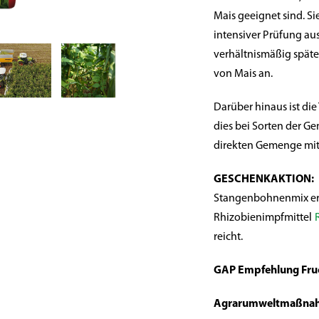
Mais geeignet sind. Si
intensiver Prüfung au
verhältnismäßig späte
von Mais an.
Darüber hinaus ist di
dies bei Sorten der Ge
direkten Gemenge mit
GESCHENKAKTION:
Stangenbohnenmix erh
Rhizobienimpfmittel
reicht.
GAP Empfehlung Fru
Agrarumweltmaßnahm