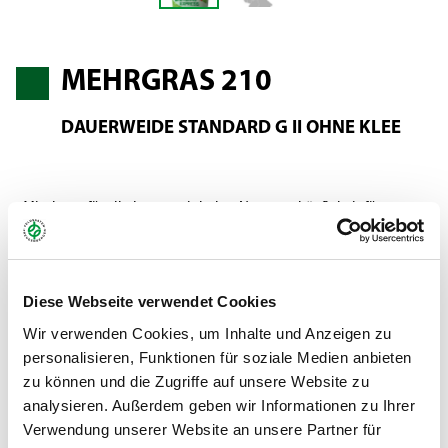
MEHRGRAS 210
DAUERWEIDE STANDARD G II OHNE KLEE
Mischung für alle Lagen mit hoher Nutzungshäufigkeit für
klimatisch günstigere Lagen, mit den M-Sorten auch auf
Moorflächen geeignet.
Diese Webseite verwendet Cookies
Weitere Informationen zu MehrGras finden Sie
hier
.
Wir verwenden Cookies, um Inhalte und Anzeigen zu
Gebinde:
20 kg
personalisieren, Funktionen für soziale Medien anbieten
zu können und die Zugriffe auf unsere Website zu
Art.-Nr.:
40017
analysieren. Außerdem geben wir Informationen zu Ihrer
Verwendung unserer Website an unsere Partner für
Marke:
MehrGras