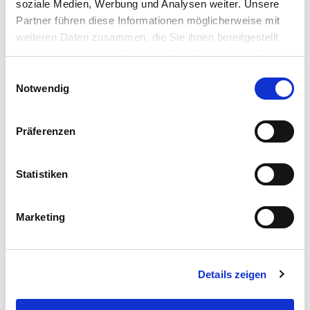
soziale Medien, Werbung und Analysen weiter. Unsere
Partner führen diese Informationen möglicherweise mit
Kategorie:
Grünland & Ackerfutterbau
weiteren Daten zusammen, die Sie ihnen bereitgestellt
haben oder die sie im Rahmen Ihrer Nutzung der Dienste
gesammelt haben.
Händler
Einwilligungsauswahl
Notwendig
Präferenzen
Dieses Produkt erhalten Sie bei folgenden Händlern:
Statistiken
Marketing
Details zeigen
Anbauanleitung
Zusammensetzung
Downloads