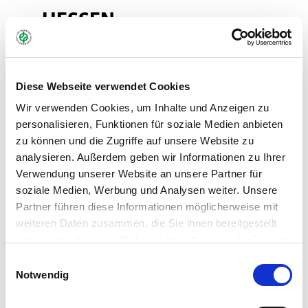
HESSEN
Agrarumweltmaßnahme Hessen:
Diese Webseite verwendet Cookies
Wir verwenden Cookies, um Inhalte und Anzeigen zu
"HALM 2" (Stand: Januar 2024)
personalisieren, Funktionen für soziale Medien anbieten
Maßnahme C.3.2 Mehrjährige Blühstreifen/-flächen
zu können und die Zugriffe auf unsere Website zu
analysieren. Außerdem geben wir Informationen zu Ihrer
Verwendung unserer Website an unsere Partner für
Art.-Nr.:
45175
soziale Medien, Werbung und Analysen weiter. Unsere
Partner führen diese Informationen möglicherweise mit
Kategorie:
AUM, Blühmischungen & Wildackereinsaaten
weiteren Daten zusammen, die Sie ihnen bereitgestellt
haben oder die sie im Rahmen Ihrer Nutzung der Dienste
gesammelt haben.
Händler
Einwilligungsauswahl
Notwendig
Anbauanleitung
Downloads