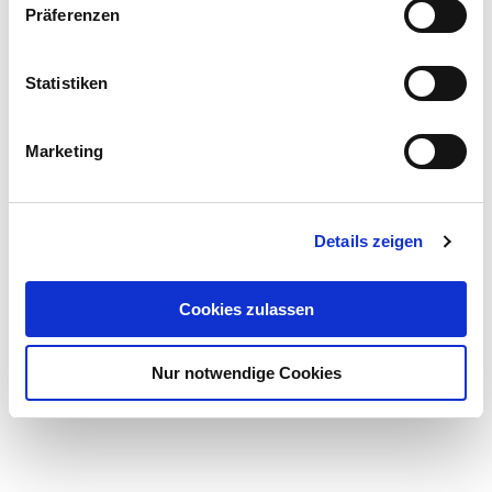
Präferenzen
SAATSTÄRKE:
Statistiken
10 kg/ha
Marketing
SAATZEIT:
30.04.
Details zeigen
Cookies zulassen
Nur notwendige Cookies
zurück