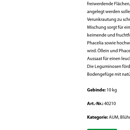
freiwerdende Flächen
angelegt werden solle
Verunkrautung zu schü
Mischung sorgt für ei
keimende und fruchtf
Phacelia sowie hochw
wird. Öllein und Phac
Aussaat für einen leu
Die Leguminosen förde
Bodengefüge mit natürl
Gebinde:
10 kg
Art.-Nr.:
40210
Kategorie:
AUM, Blüh