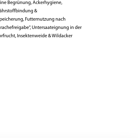
eine Begrünung, Ackerhygiene,
ährstoffbindung &
speicherung, Futternutzung nach
Brachefreigabe", Untersaateignung in der
orfrucht, Insektenweide & Wildacker