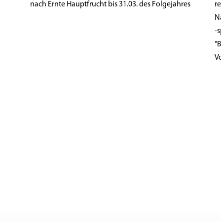
nach Ernte Hauptfrucht bis 31.03. des Folgejahres
r
N
-
"
V