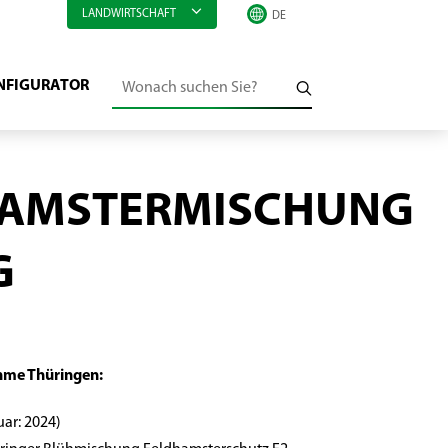
LANDWIRTSCHAFT
NFIGURATOR
AMSTERMISCHUNG
G
me Thüringen:
ar: 2024)