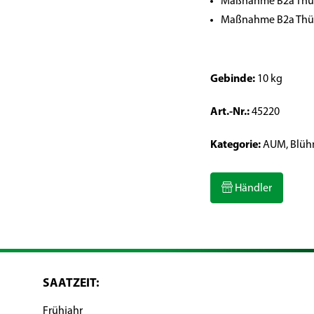
Maßnahme B2a Thür
Maßnahme B2a Thür
Gebinde:
10 kg
Art.-Nr.:
45220
Kategorie:
AUM, Blüh
Händler
SAATZEIT:
Frühjahr