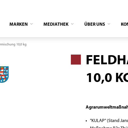
MARKEN
MEDIATHEK
ÜBER UNS
KO
rmischung 10,0 kg
FELDH
10,0 K
Agrarumweltmaßnah
"KULAP" (Stand Janu