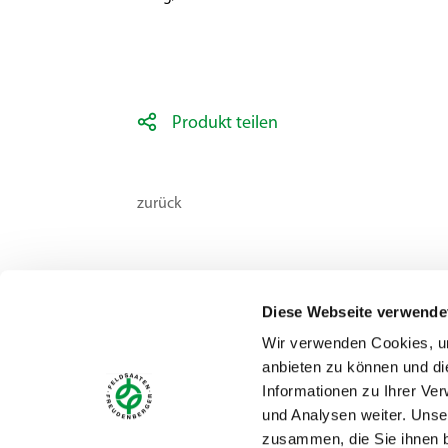
Produkt teilen
zurück
Diese Webseite verwende
Wir verwenden Cookies, um
anbieten zu können und di
Kontakt
Informationen zu Ihrer Ve
Feldsaaten Freudenberger GmbH & Co. KG
und Analysen weiter. Unse
Magdeburger Straße 2
zusammen, die Sie ihnen b