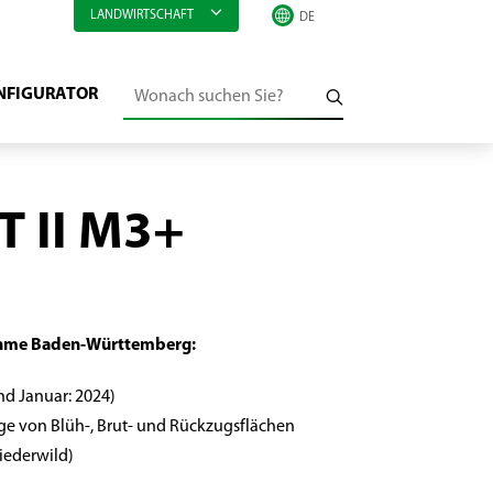
LANDWIRTSCHAFT
NFIGURATOR
T II M3+
me Baden-Württemberg:
nd Januar: 2024)
 von Blüh-, Brut- und Rückzugsflächen
iederwild)