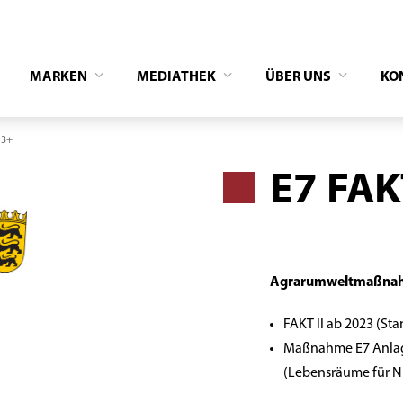
MARKEN
MEDIATHEK
ÜBER UNS
KO
M3+
E7 FAK
Agrarumweltmaßnah
FAKT II ab 2023 (Sta
Maßnahme E7 Anlage
(Lebensräume für N