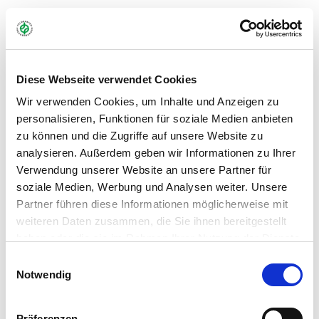
Agrarumweltmaßnahme Baden-Württemberg:
FAKT II ab 2023 (Stand Januar: 2024)
Diese Webseite verwendet Cookies
Maßnahme E15 Extensive Biomassepflanzen: Streifenanbau
aus mehrjäjrigen Biomassepflanzen und
Wir verwenden Cookies, um Inhalte und Anzeigen zu
Wildfplanzenmischungen
personalisieren, Funktionen für soziale Medien anbieten
zu können und die Zugriffe auf unsere Website zu
analysieren. Außerdem geben wir Informationen zu Ihrer
Verwendung unserer Website an unsere Partner für
Art.-Nr.:
663001
soziale Medien, Werbung und Analysen weiter. Unsere
Kategorie:
AUM, Blühmischungen & Wildackereinsaaten
Partner führen diese Informationen möglicherweise mit
weiteren Daten zusammen, die Sie ihnen bereitgestellt
haben oder die sie im Rahmen Ihrer Nutzung der Dienste
Händler
gesammelt haben.
Einwilligungsauswahl
Notwendig
Anbauanleitung
Präferenzen