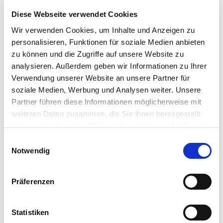
Gebinde:
25 kg
Diese Webseite verwendet Cookies
Kategorie:
Zwischenfrüchte
Wir verwenden Cookies, um Inhalte und Anzeigen zu
personalisieren, Funktionen für soziale Medien anbieten
zu können und die Zugriffe auf unsere Website zu
Händler
analysieren. Außerdem geben wir Informationen zu Ihrer
Verwendung unserer Website an unsere Partner für
soziale Medien, Werbung und Analysen weiter. Unsere
Partner führen diese Informationen möglicherweise mit
weiteren Daten zusammen, die Sie ihnen bereitgestellt
Dieses Produkt erhalten Sie bei folgenden Händlern:
haben oder die sie im Rahmen Ihrer Nutzung der Dienste
gesammelt haben.
Einwilligungsauswahl
Notwendig
Präferenzen
Statistiken
Sorten
Anbauanleitung
Downloads