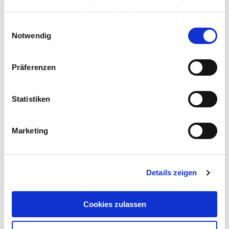
ganzjährige Stallfütterung.
haben oder die sie im Rahmen Ihrer Nutzung der Dienste
gesammelt haben.
Einwilligungsauswahl
Gebinde:
25 kg
Notwendig
Art.-Nr.:
104913
Präferenzen
Kategorie:
Gräser & Leguminosen
Statistiken
Händler
Marketing
Downloads
Details zeigen
WEITERE INFORMATIONEN STEHEN IHNEN HIER
ZUM DOWNLOAD BEREIT
Cookies zulassen
SORTENBESCHREIBUNG MORUNGA