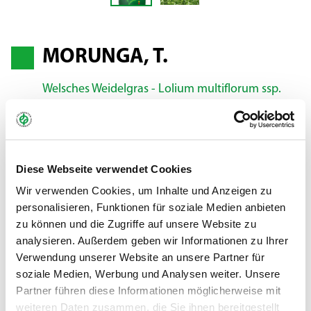
MORUNGA, T.
Welsches Weidelgras - Lolium multiflorum ssp.
italicum
MORUNGA weist eine auffallend starke Frühjahrsentwicklung
Diese Webseite verwendet Cookies
auf. Sie ist zurzeit die früheste Sorte des Welschen Weidelgrases
Wir verwenden Cookies, um Inhalte und Anzeigen zu
in der deutschen Sortenliste. Dies ermöglicht hohe Erträge bei
personalisieren, Funktionen für soziale Medien anbieten
früher Nutzung und gute Unkrautunterdrückung. Die
zu können und die Zugriffe auf unsere Website zu
ausgeprägte Widerstandskraft gegen Bakterienwelke bildet die
analysieren. Außerdem geben wir Informationen zu Ihrer
Basis für die gute Ausdauer von MORUNGA. Die Sorte bietet
Verwendung unserer Website an unsere Partner für
energiereiches, hochverdauliches Grundfutter als Silage, Heu
soziale Medien, Werbung und Analysen weiter. Unsere
oder Frischfutter. MORUNGA hat eine sommerbetonte
Partner führen diese Informationen möglicherweise mit
Ertragsverteilung und eignet sich somit hervorragend für die
weiteren Daten zusammen, die Sie ihnen bereitgestellt