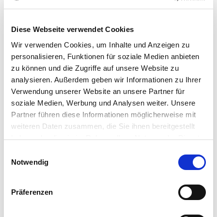
Gebinde:
25 kg / Bigbag
Kategorie:
Weitere Produkte
Diese Webseite verwendet Cookies
Wir verwenden Cookies, um Inhalte und Anzeigen zu
Händler
personalisieren, Funktionen für soziale Medien anbieten
zu können und die Zugriffe auf unsere Website zu
analysieren. Außerdem geben wir Informationen zu Ihrer
Verwendung unserer Website an unsere Partner für
soziale Medien, Werbung und Analysen weiter. Unsere
Dieses Produkt erhalten Sie bei folgenden Händlern:
Partner führen diese Informationen möglicherweise mit
weiteren Daten zusammen, die Sie ihnen bereitgestellt
haben oder die sie im Rahmen Ihrer Nutzung der Dienste
gesammelt haben.
Einwilligungsauswahl
Notwendig
Präferenzen
Anbauanleitung