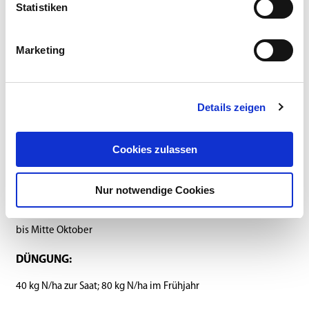
Statistiken
NUTZUNGSDAUER:
Marketing
einjährig
NUTZUNGEN:
Details zeigen
1 x
SAATSTÄRKE:
Cookies zulassen
350 Kö/m², ca. 150 kg/ha in Reinsaat
Nur notwendige Cookies
SAATZEIT:
bis Mitte Oktober
DÜNGUNG:
40 kg N/ha zur Saat; 80 kg N/ha im Frühjahr