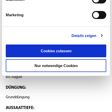
Anbauanleitung
Marketing
SAATSTÄRKE:
Details zeigen
40-60 kg/ha in Reinsaat
REIHENABSTAND:
Cookies zulassen
wie Getreide
Nur notwendige Cookies
SAATZEIT:
bis August
DÜNGUNG:
Grunddüngung
AUSSAATTIEFE: