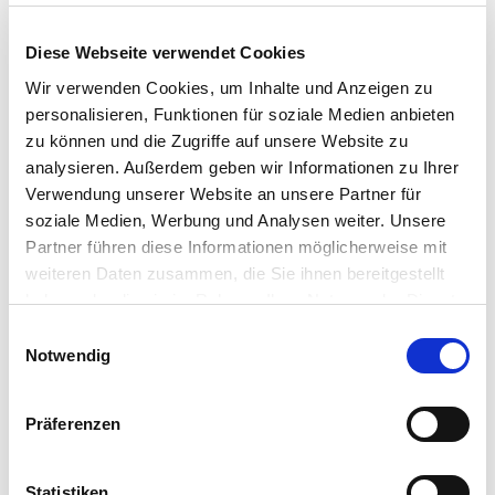
Luftstickstoff.
Diese Webseite verwendet Cookies
Art.-Nr.:
154600
Wir verwenden Cookies, um Inhalte und Anzeigen zu
personalisieren, Funktionen für soziale Medien anbieten
Kategorie:
Gräser & Leguminosen
zu können und die Zugriffe auf unsere Website zu
analysieren. Außerdem geben wir Informationen zu Ihrer
Händler
Verwendung unserer Website an unsere Partner für
soziale Medien, Werbung und Analysen weiter. Unsere
Partner führen diese Informationen möglicherweise mit
weiteren Daten zusammen, die Sie ihnen bereitgestellt
haben oder die sie im Rahmen Ihrer Nutzung der Dienste
Dieses Produkt erhalten Sie bei folgenden Händlern:
gesammelt haben.
Einwilligungsauswahl
Notwendig
Präferenzen
Statistiken