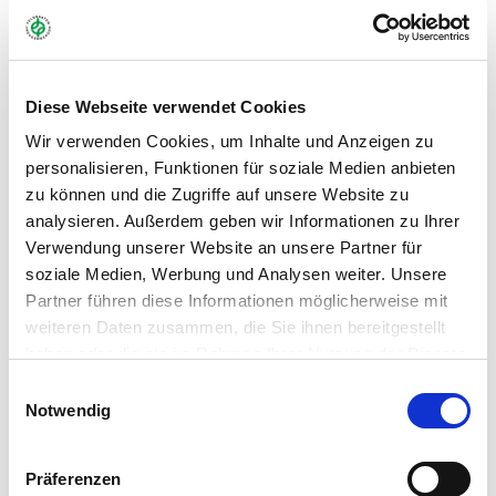
WAS GIBT ES NEUES?
AUM, Blühmischungen & Wildackereinsaaten
Diese Webseite verwendet Cookies
Feldsaaten Freudenberger
Gräser & Leguminosen
Wir verwenden Cookies, um Inhalte und Anzeigen zu
Grünland & Ackerfutterbau
Karriere
Kataloge
personalisieren, Funktionen für soziale Medien anbieten
Mantelsaat® & Saatguttechnologie
Produktneuheiten
zu können und die Zugriffe auf unsere Website zu
analysieren. Außerdem geben wir Informationen zu Ihrer
Veranstaltungen
Weitere Produkte
Verwendung unserer Website an unsere Partner für
Zwischenfruchtmischungen
Zwischenfrüchte
soziale Medien, Werbung und Analysen weiter. Unsere
Partner führen diese Informationen möglicherweise mit
weiteren Daten zusammen, die Sie ihnen bereitgestellt
haben oder die sie im Rahmen Ihrer Nutzung der Dienste
23.03.21
gesammelt haben.
Einwilligungsauswahl
Notwendig
TESTSIEGER 2020: RHIZOFIX® RF-
10
Präferenzen