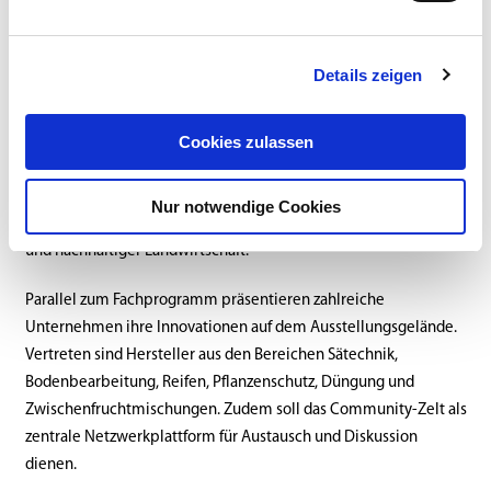
Sätechnik, Regenwürmern, Mikrobiologie, Erosionssimulationen
und Wasserqualität im Pflanzenschutz.
Details zeigen
Besonders international präsentiert sich die diesjährige
Ausgabe durch die Mehrsprachigkeit der Veranstaltung. Erstmals
Cookies zulassen
werden sämtliche Vorträge simultan übersetzt, um auch
französischsprachige Fachbesucher und Referenten stärker
einzubinden. Veranstalter sehen darin einen wichtigen Schritt
Nur notwendige Cookies
für den europäischen Wissenstransfer im Bereich Bodenschutz
und nachhaltiger Landwirtschaft.
Parallel zum Fachprogramm präsentieren zahlreiche
Unternehmen ihre Innovationen auf dem Ausstellungsgelände.
Vertreten sind Hersteller aus den Bereichen Sätechnik,
Bodenbearbeitung, Reifen, Pflanzenschutz, Düngung und
Zwischenfruchtmischungen. Zudem soll das Community-Zelt als
zentrale Netzwerkplattform für Austausch und Diskussion
dienen.