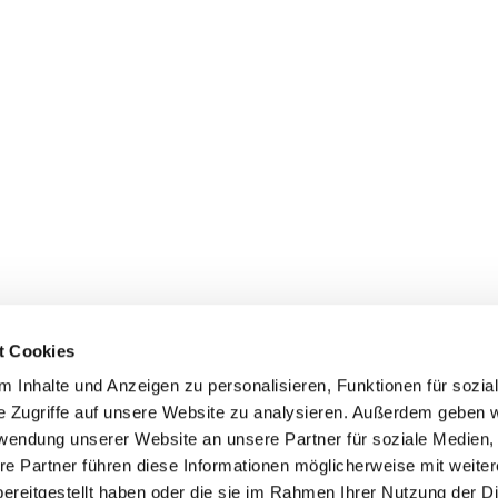
t Cookies
 Inhalte und Anzeigen zu personalisieren, Funktionen für sozia
e Zugriffe auf unsere Website zu analysieren. Außerdem geben w
rwendung unserer Website an unsere Partner für soziale Medien
info@freudenberger.net
re Partner führen diese Informationen möglicherweise mit weite
+49 2151 4417-0
ereitgestellt haben oder die sie im Rahmen Ihrer Nutzung der D