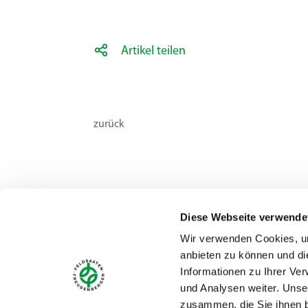
Artikel teilen
zurück
Diese Webseite verwende
Wir verwenden Cookies, um
anbieten zu können und di
Kontakt
Informationen zu Ihrer Ve
Feldsaaten Freudenberger GmbH & Co. KG
und Analysen weiter. Unse
Magdeburger Straße 2
zusammen, die Sie ihnen b