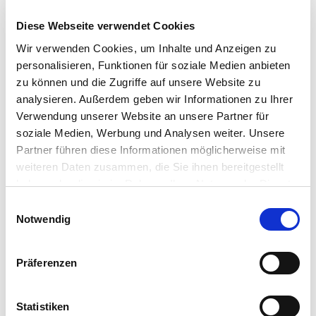
Diese Webseite verwendet Cookies
Wir verwenden Cookies, um Inhalte und Anzeigen zu
Liebe Kunden und Geschäftspartner,
personalisieren, Funktionen für soziale Medien anbieten
zu können und die Zugriffe auf unsere Website zu
wir wünschen Ihnen allen frohe Festtage und gemütliche
analysieren. Außerdem geben wir Informationen zu Ihrer
Stunden gemeinsam mit Ihren Lieben und Ihrer Familie.
Verwendung unserer Website an unsere Partner für
Wir bedanken uns für die gute Zusammenarbeit und alle
soziale Medien, Werbung und Analysen weiter. Unsere
persönlichen Begegnungen in diesem Jahr! Wir freuen uns auf
Partner führen diese Informationen möglicherweise mit
weiteren Daten zusammen, die Sie ihnen bereitgestellt
mehr!
haben oder die sie im Rahmen Ihrer Nutzung der Dienste
Vom 24.12. bis zum 31.12.2024 machen auch wir eine Pause und
gesammelt haben.
Einwilligungsauswahl
sind im neuen Jahr wieder für Sie erreichbar.
Notwendig
Präferenzen
Ein fröhliches und frohes Weihnachtsfest!
Ihr Team von Feldsaaten Freudenberger
Statistiken