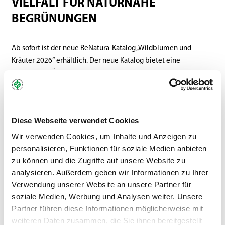
VIELFALT FÜR NATURNAHE
BEGRÜNUNGEN
Ab sofort ist der neue ReNatura-Katalog „Wildblumen und
Kräuter 2026“ erhältlich. Der neue Katalog bietet eine
umfassende Übersicht über unser Angebot an zahlreichen
Wildblumen-, Kräuter- und Gräserarten für die Anlage
artenreicher Wiesen, Blühflächen und ökologischer
Ausgleichsmaßnahmen.
Diese Webseite verwendet Cookies
Auf insgesamt 25 Seiten stellen wir ein breit gefächertes
Wir verwenden Cookies, um Inhalte und Anzeigen zu
Angebot an Wildpflanzen vor. Neben botanischen, deutschen,
personalisieren, Funktionen für soziale Medien anbieten
englischen und französischen Bezeichnungen finden Anwender
zu können und die Zugriffe auf unsere Website zu
detaillierte Informationen zu Wuchshöhe, Blütezeit, Licht- und
analysieren. Außerdem geben wir Informationen zu Ihrer
Verwendung unserer Website an unsere Partner für
Wasserbedarf sowie zur Lebensdauer der jeweiligen Arten.
soziale Medien, Werbung und Analysen weiter. Unsere
Diese praxisnahen Angaben erleichtern die Auswahl geeigneter
Partner führen diese Informationen möglicherweise mit
Pflanzen für unterschiedlichste Standorte und Anforderungen.
weiteren Daten zusammen, die Sie ihnen bereitgestellt