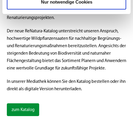
Nur notwendige Cookies
und Saatgutpreise angegeben. Damit erhalten Anwender eine
fundierte Grundlage für die Planung von Ansaaten und
Renaturierungsprojekten.
Der neue ReNatura-Katalog unterstreicht unseren Anspruch,
hochwertige Wildpflanzensaaten für nachhaltige Begrünungs-
und Renaturierungsmaßnahmen bereitzustellen. Angesichts der
steigenden Bedeutung von Biodiversität und naturnaher
Flächengestaltung bietet das Sortiment Planern und Anwendern
eine wertvolle Grundlage für zukunftsfähige Projekte.
In unserer Mediathek können Sie den Katalog bestellen oder ihn
direkt als digitale Version herunterladen.
zum Katalog