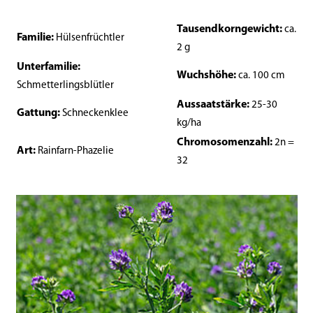
Tausendkorngewicht:
ca.
Familie:
Hülsenfrüchtler
2 g
Unterfamilie:
Wuchshöhe:
ca. 100 cm
Schmetterlingsblütler
Aussaatstärke:
25-30
Gattung:
Schneckenklee
kg/ha
Chromosomenzahl:
2n =
Art:
Rainfarn-Phazelie
32