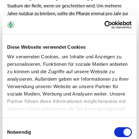
Stadium der Reife, wenn sie geschnitten wird. Um mehrere
Jahre nutzbar zu bleiben, sollte die Pflanze einmal pro Jahr zur
Blüte gelangen.
In den letzten Jahren gibt es immer mehr Fürsprecher der
Luzerne, die in ihr bei der Proteinversorgung von Nutzvieh eine
Diese Webseite verwendet Cookies
sinnvolle Alternative zum Importsoja sehen. Im Vergleich zur
Wir verwenden Cookies, um Inhalte und Anzeigen zu
Sojabohne kann die Luzerne mit einem Proteinertrag von bis zu
personalisieren, Funktionen für soziale Medien anbieten
25 dt pro Hektar und Jahr doppelt so viel Protein erzeugen wie
zu können und die Zugriffe auf unsere Website zu
die Sojabohne, deren Proteinertrag pro Hektar und Jahr bei ca.
analysieren. Außerdem geben wir Informationen zu Ihrer
12 dt liegt.
Verwendung unserer Website an unsere Partner für
soziale Medien, Werbung und Analysen weiter. Unsere
Partner führen diese Informationen möglicherweise mit
weiteren Daten zusammen, die Sie ihnen bereitgestellt
haben oder die sie im Rahmen Ihrer Nutzung der Dienste
gesammelt haben.
Einwilligungsauswahl
Notwendig