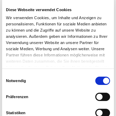
Diese Webseite verwendet Cookies
Wir verwenden Cookies, um Inhalte und Anzeigen zu
Am Mittwoch, den 8. Juni 2022 veranstaltet die
personalisieren, Funktionen für soziale Medien anbieten
Landwirtschaftskammer Niedersachsen auf der Versuchsfläche
zu können und die Zugriffe auf unsere Website zu
(Kirchenstraße, 26939 Ovelgönne) einen Grünlandfeldtag.
analysieren. Außerdem geben wir Informationen zu Ihrer
Verwendung unserer Website an unsere Partner für
Nach langer Zeit gibt es also endlich wieder die Möglichkeit
soziale Medien, Werbung und Analysen weiter. Unsere
zum fachlichen Austausch in Präsenz. Neben einem
Partner führen diese Informationen möglicherweise mit
Versuchsrundgang und der Vorführung von Spezialtechnik
weiteren Daten zusammen, die Sie ihnen bereitgestellt
stehen auch verschiedene Kurzvorträge auf der Agenda.
haben oder die sie im Rahmen Ihrer Nutzung der Dienste
gesammelt haben.
Einwilligungsauswahl
Die Landwirtschaftskammer Niedersachsen - Fachbereich
Notwendig
Grünland und Futterbau - freut sich auf Ihre Teilnahme.
Weitere Informationen finden Sie im Flyer:
Präferenzen
Statistiken