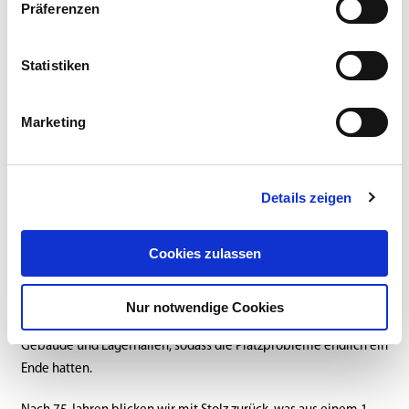
Präferenzen
Statistiken
Marketing
Die Firma ist über die Jahre immer weiter gewachsen und die
Lagerkapazitäten der gemieteten Gebäude reichten nicht mehr
Details zeigen
aus, sodass immer wieder neue Gebäude mit größeren
Lagerflächen gefunden und gemietet werden mussten. In den
Cookies zulassen
70er Jahren konnte dann ein Grundstück auf dem ehemaligen
Gelände des alten Flughafens in Krefeld-Gartenstadt erworben
werden. In mehreren Bauabschnitten entstanden dann am
Nur notwendige Cookies
heutigen Firmenstandort nach und nach die firmeneigenen
Gebäude und Lagerhallen, sodass die Platzprobleme endlich ein
Ende hatten.