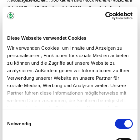
Handelsgesellschaft. 1958 kamen dann noch Wilhelm Kutschera
(bis 1997) und Rolf Schüten (bis 2003) als Gesellschafter dazu,
bis die Firma dann 1968 in eine Kommanditgesellschaft
umgewandelt wurde. Manfred Freudenberger kam 1960 nach
seiner Ausbildung in Kanada und Frankreich zur Firma seines
Diese Webseite verwendet Cookies
Vaters Siegfried Freudenberger (bis 1989) und trat 1972
ebenfalls als persönlich haftender Gesellschafter in die Firma
Wir verwenden Cookies, um Inhalte und Anzeigen zu
personalisieren, Funktionen für soziale Medien anbieten
ein.
zu können und die Zugriffe auf unsere Website zu
Seit 1998 ist Stefan te Neues, Enkel des damaligen
analysieren. Außerdem geben wir Informationen zu Ihrer
Gesellschafters Wilhelm Kutschera, Teil der Geschäftsführung.
Verwendung unserer Website an unsere Partner für
Ende 2014 ist dann auch René Freudenberger, Sohn von Manfred
soziale Medien, Werbung und Analysen weiter. Unsere
Partner führen diese Informationen möglicherweise mit
Freudenberger, der Geschäftsführung beigetreten.
weiteren Daten zusammen, die Sie ihnen bereitgestellt
haben oder die sie im Rahmen Ihrer Nutzung der Dienste
gesammelt haben.
Einwilligungsauswahl
Notwendig