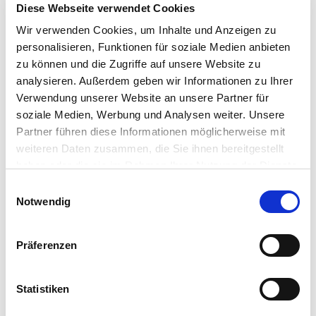
Diese Webseite verwendet Cookies
Nur Saatgut von herausragender Qualität liefert eine gute
Wir verwenden Cookies, um Inhalte und Anzeigen zu
Ernte
personalisieren, Funktionen für soziale Medien anbieten
zu können und die Zugriffe auf unsere Website zu
analysieren. Außerdem geben wir Informationen zu Ihrer
Verwendung unserer Website an unsere Partner für
soziale Medien, Werbung und Analysen weiter. Unsere
Partner führen diese Informationen möglicherweise mit
weiteren Daten zusammen, die Sie ihnen bereitgestellt
haben oder die sie im Rahmen Ihrer Nutzung der Dienste
gesammelt haben.
Einwilligungsauswahl
Notwendig
Präferenzen
SCHAU- & VERSUCHSGARTEN
Statistiken