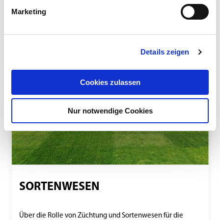
Der 12.000 m² große Schaugarten wird zu
Marketing
Demonstrationszwecken und zur Versuchsanlage
eingesetzt
Details zeigen
Cookies zulassen
Nur notwendige Cookies
SORTENWESEN
Über die Rolle von Züchtung und Sortenwesen für die