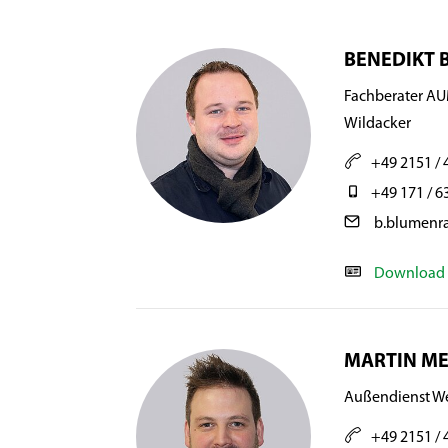
BENEDIKT
Fachberater AU
Wildacker
+49 2151 / 
+49 171 / 6
b.blumenr
Download 
MARTIN M
Außendienst W
+49 2151 / 