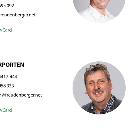
595 092
reudenberger.net
vCard
RPORTEN
4417-444
958 333
n@freudenberger.net
vCard