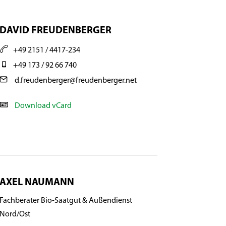
DAVID FREUDENBERGER
+49 2151 / 4417-234
+49 173 / 92 66 740
d.freudenberger@freudenberger.net
Download vCard
AXEL NAUMANN
Fachberater Bio-Saatgut & Außendienst
Nord/Ost