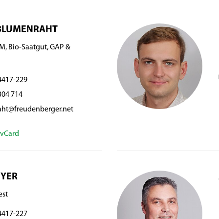
 BLUMENRAHT
M, Bio-Saatgut, GAP &
4417-229
304 714
aht@freudenberger.net
vCard
EYER
est
4417-227