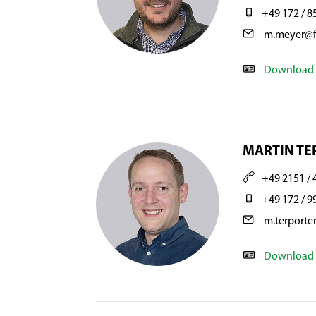
+49 172 / 8
m.meyer@f
Download 
MARTIN TE
+49 2151 / 
+49 172 / 9
m.terporte
Download 