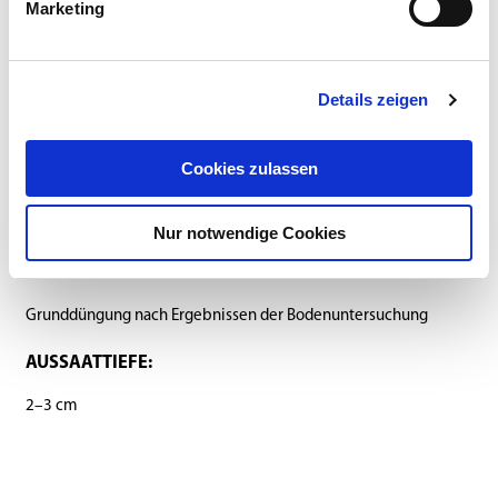
SAATSTÄRKE:
Marketing
40 kg/ha
REIHENABSTAND:
Details zeigen
15–25 cm
Cookies zulassen
SAATZEIT:
bis August
Nur notwendige Cookies
DÜNGUNG:
Grunddüngung nach Ergebnissen der Bodenuntersuchung
AUSSAATTIEFE:
2–3 cm