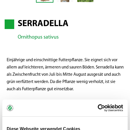
SERRADELLA
Ornithopus sativus
Einjährige und einschnittige Futterpflanze. Sie eignet sich vor
allem auf leichteren, ärmeren und sauren Böden. Serradella kann
als Zwischenfrucht von Juli bis Mitte August ausgesät und auch
grün verfüttert werden. Da die Pflanze wenig verholzt, ist sie
auch als Futterpflanze gut einsetzbar.
Gebinde:
25 kg
Art.-Nr.:
202100
Diese Webseite verwendet Cookies
Kategorie:
Gräser & Leguminosen