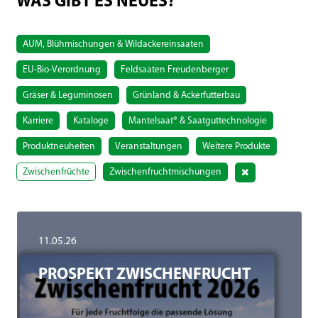
WAS GIBT ES NEUES?
AUM, Blühmischungen & Wildackereinsaaten
EU-Bio-Verordnung
Feldsaaten Freudenberger
Gräser & Leguminosen
Grünland & Ackerfutterbau
Karriere
Kataloge
Mantelsaat® & Saatguttechnologie
Produktneuheiten
Veranstaltungen
Weitere Produkte
Zwischenfrüchte
Zwischenfruchtmischungen
11.05.26
PROSPEKT ZWISCHENFRUCHT