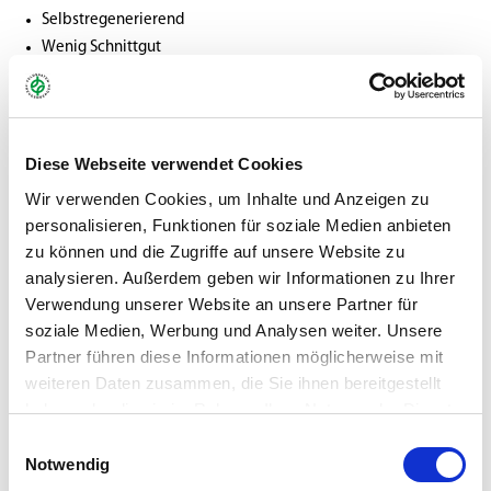
Selbstregenerierend
Wenig Schnittgut
Pflegeleicht
Feinblättrig
Regenerationsfreudig
Robotergeeignet
Diese Webseite verwendet Cookies
RSM 2.3 (Zusammensetzung empfohlen von der
Wir verwenden Cookies, um Inhalte und Anzeigen zu
Forschungsgesellschaft Landschaftsentwicklung
personalisieren, Funktionen für soziale Medien anbieten
Landschaftsbau e. V.)
zu können und die Zugriffe auf unsere Website zu
analysieren. Außerdem geben wir Informationen zu Ihrer
Verwendung unserer Website an unsere Partner für
Gebinde:
1 kg Faltschachtel
soziale Medien, Werbung und Analysen weiter. Unsere
Partner führen diese Informationen möglicherweise mit
Art.-Nr.:
62510 (VE 6)
weiteren Daten zusammen, die Sie ihnen bereitgestellt
haben oder die sie im Rahmen Ihrer Nutzung der Dienste
Marke:
Greenfield
gesammelt haben.
Einwilligungsauswahl
Notwendig
Kategorie:
Rasen Neuansaaten