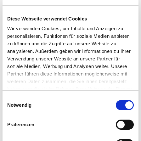
artenreiche Mischungen
an die örtlichen Gegebenheiten angepasste Wildtypen
Diese Webseite verwendet Cookies
regional erzeugtes Saatgut
Wir verwenden Cookies, um Inhalte und Anzeigen zu
Mischungszusammensetzung nach natürlichem Vorbild
personalisieren, Funktionen für soziale Medien anbieten
Saatgut von höchster Qualität
zu können und die Zugriffe auf unsere Website zu
widerstandsfähige und robuste Pflanzen
analysieren. Außerdem geben wir Informationen zu Ihrer
Verwendung unserer Website an unsere Partner für
Inklusive Kokosgranulat als Ausstreuhilfe für eine
soziale Medien, Werbung und Analysen weiter. Unsere
gleichmäßige Ausbringung der Saat per Hand.
Partner führen diese Informationen möglicherweise mit
weiteren Daten zusammen, die Sie ihnen bereitgestellt
Gebinde:
0,275 kg Pouch
haben oder die sie im Rahmen Ihrer Nutzung der Dienste
gesammelt haben.
Einwilligungsauswahl
Art.-Nr.:
68300 (VE 12)
Notwendig
Marke:
ReNatura®
Präferenzen
Kategorie:
Blühmischungen, Regio-Saatgut