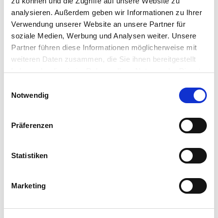
zu können und die Zugriffe auf unsere Website zu
Art.-Nr.:
59966 (VE 6)
analysieren. Außerdem geben wir Informationen zu Ihrer
Verwendung unserer Website an unsere Partner für
Marke:
Grüne Oase
soziale Medien, Werbung und Analysen weiter. Unsere
Kategorie:
Rasen Neuansaaten
Partner führen diese Informationen möglicherweise mit
weiteren Daten zusammen, die Sie ihnen bereitgestellt
haben oder die sie im Rahmen Ihrer Nutzung der Dienste
Händler
gesammelt haben.
Einwilligungsauswahl
Notwendig
Präferenzen
Dieses Produkt erhalten Sie bei folgenden Händlern:
Statistiken
Marketing