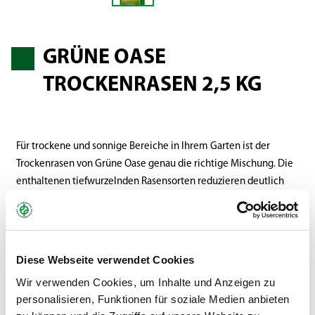
GRÜNE OASE
TROCKENRASEN 2,5 KG
Für trockene und sonnige Bereiche in Ihrem Garten ist der
Trockenrasen von Grüne Oase genau die richtige Mischung. Die
enthaltenen tiefwurzelnden Rasensorten reduzieren deutlich
den Wasserbedarf des Rasens und machen ihn besonders
trockenheitstolerant. Diese Mischung sorgt auch bei länger
anhaltender Hitze und unter trockenen Bedingungen für ein
sattes Grün.
Diese Webseite verwendet Cookies
Wir verwenden Cookies, um Inhalte und Anzeigen zu
Gebinde:
2,5 kg Standbodenbeutel
personalisieren, Funktionen für soziale Medien anbieten