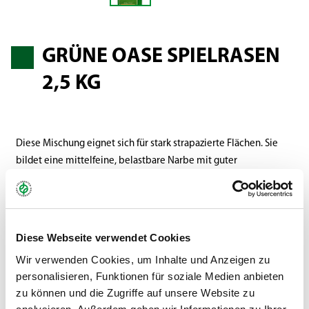
GRÜNE OASE SPIELRASEN
2,5 KG
Diese Mischung eignet sich für stark strapazierte Flächen. Sie
bildet eine mittelfeine, belastbare Narbe mit guter
Regenerationsfähigkeit. So kann sich der Rasen auch nach
starker Beanspruchung in sehr kurzer Zeit erholen und hässliche
Schadstellen verschwinden schnell wieder.
Diese Webseite verwendet Cookies
Gebinde:
2,5 kg Standbodenbeutel
Wir verwenden Cookies, um Inhalte und Anzeigen zu
personalisieren, Funktionen für soziale Medien anbieten
Art.-Nr.:
59732 (VE 6)
zu können und die Zugriffe auf unsere Website zu