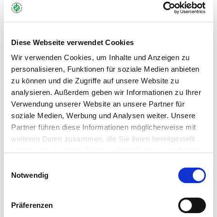
Art.-Nr.:
58985
Marke:
Greenline
Diese Webseite verwendet Cookies
Kategorie:
Profimischungen, Rasen Neuansaaten
Wir verwenden Cookies, um Inhalte und Anzeigen zu
personalisieren, Funktionen für soziale Medien anbieten
Händler
zu können und die Zugriffe auf unsere Website zu
analysieren. Außerdem geben wir Informationen zu Ihrer
Verwendung unserer Website an unsere Partner für
soziale Medien, Werbung und Analysen weiter. Unsere
Partner führen diese Informationen möglicherweise mit
weiteren Daten zusammen, die Sie ihnen bereitgestellt
Dieses Produkt erhalten Sie bei folgenden Händlern:
haben oder die sie im Rahmen Ihrer Nutzung der Dienste
gesammelt haben.
Einwilligungsauswahl
Notwendig
Präferenzen