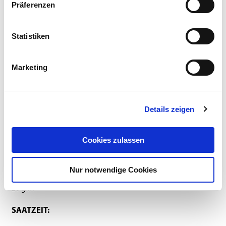
Präferenzen
Dieses Produkt erhalten Sie bei folgenden Händlern:
Statistiken
Marketing
Details zeigen
Anbauanleitung
Zusammensetzung
Downloads
Cookies zulassen
Nur notwendige Cookies
SAATSTÄRKE:
20 g/m²
SAATZEIT: