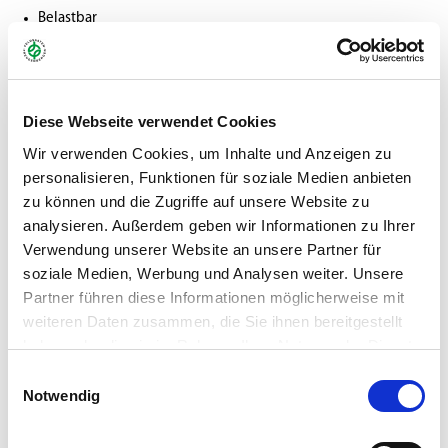
Belastbar
Tiefschnittfähig
Selbstregenerierend
Robotergeeignet
Mit MANTELSAAT® Vital
Diese Webseite verwendet Cookies
Wir verwenden Cookies, um Inhalte und Anzeigen zu
personalisieren, Funktionen für soziale Medien anbieten
Gebinde:
2 kg Faltschachtel
zu können und die Zugriffe auf unsere Website zu
analysieren. Außerdem geben wir Informationen zu Ihrer
Art.-Nr.:
62547 (VE 6)
Verwendung unserer Website an unsere Partner für
soziale Medien, Werbung und Analysen weiter. Unsere
Marke:
Greenfield
Partner führen diese Informationen möglicherweise mit
weiteren Daten zusammen, die Sie ihnen bereitgestellt
Kategorie:
Mantelsaat®, Rasen Neuansaaten
haben oder die sie im Rahmen Ihrer Nutzung der Dienste
gesammelt haben.
Einwilligungsauswahl
Händler
Notwendig