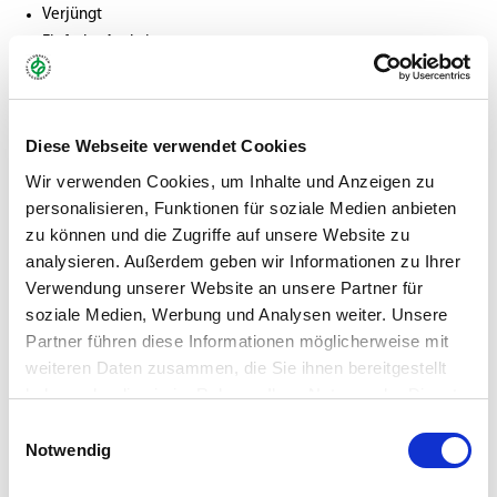
Verjüngt
Einfache Ausbringung
Für alle Flächen
Selbstregenerierend
Robotergeeignet
Diese Webseite verwendet Cookies
MANTELSAAT® Vital
Wir verwenden Cookies, um Inhalte und Anzeigen zu
personalisieren, Funktionen für soziale Medien anbieten
zu können und die Zugriffe auf unsere Website zu
Gebinde:
10 kg Sack
analysieren. Außerdem geben wir Informationen zu Ihrer
Verwendung unserer Website an unsere Partner für
Art.-Nr.:
69320 (VE 1)
soziale Medien, Werbung und Analysen weiter. Unsere
Partner führen diese Informationen möglicherweise mit
Marke:
Greenfield
weiteren Daten zusammen, die Sie ihnen bereitgestellt
Kategorie:
Mantelsaat®, Rasen Nachsaaten
haben oder die sie im Rahmen Ihrer Nutzung der Dienste
gesammelt haben.
Einwilligungsauswahl
Notwendig
Händler