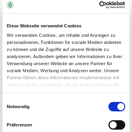
Gebinde:
10 kg Sack
Diese Webseite verwendet Cookies
Art.-Nr.:
69210
Wir verwenden Cookies, um Inhalte und Anzeigen zu
Marke:
Greenfield
personalisieren, Funktionen für soziale Medien anbieten
zu können und die Zugriffe auf unsere Website zu
Kategorie:
Profimischungen, Rasen Neuansaaten
analysieren. Außerdem geben wir Informationen zu Ihrer
Verwendung unserer Website an unsere Partner für
soziale Medien, Werbung und Analysen weiter. Unsere
Händler
Partner führen diese Informationen möglicherweise mit
weiteren Daten zusammen, die Sie ihnen bereitgestellt
haben oder die sie im Rahmen Ihrer Nutzung der Dienste
gesammelt haben.
Einwilligungsauswahl
Notwendig
Dieses Produkt erhalten Sie bei folgenden Händlern:
Präferenzen