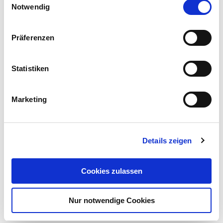
Notwendig
DIE SPEZIALTHEMEN
Präferenzen
Neu:
PetNatura – die neue Marke für Katzengras & Co.
Statistiken
Info:
Ist mein Rasen noch zu retten?
Marketing
Update:
Umstellung auf nachhaltige Verpackungsmittel
zum Katalog
Details zeigen
Cookies zulassen
Nur notwendige Cookies