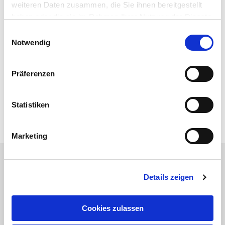
weiteren Daten zusammen, die Sie ihnen bereitgestellt
haben oder die sie im Rahmen Ihrer Nutzung der Dienste
gesammelt haben.
Einwilligungsauswahl
Notwendig
Präferenzen
zurück
Statistiken
Marketing
Details zeigen
Kontakt
Feldsaaten Freudenberger GmbH & Co. KG
Magdeburger Straße 2
Cookies zulassen
D - 47800 Krefeld