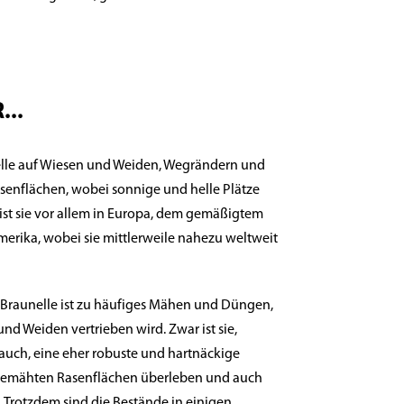
...
nelle auf Wiesen und Weiden, Wegrändern und
senflächen, wobei sonnige und helle Plätze
ist sie vor allem in Europa, dem gemäßigtem
erika, wobei sie mittlerweile nahezu weltweit
 Braunelle ist zu häufiges Mähen und Düngen,
nd Weiden vertrieben wird. Zwar ist sie,
uch, eine eher robuste und hartnäckige
 gemähten Rasenflächen überleben und auch
n. Trotzdem sind die Bestände in einigen