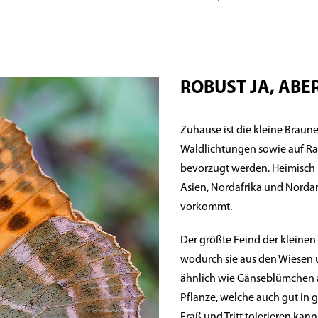
ROBUST JA, ABER
Zuhause ist die kleine Brau
Waldlichtungen sowie auf Ra
bevorzugt werden. Heimisch 
Asien, Nordafrika und Nordam
vorkommt.
Der größte Feind der kleinen
wodurch sie aus den Wiesen u
ähnlich wie Gänseblümchen a
Pflanze, welche auch gut in
Fraß und Tritt tolerieren kan