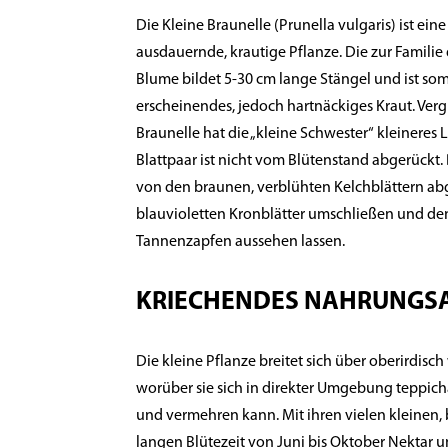
Die Kleine Braunelle (Prunella vulgaris) ist ein
ausdauernde, krautige Pflanze. Die zur Famili
Blume bildet 5-30 cm lange Stängel und ist somit
erscheinendes, jedoch hartnäckiges Kraut. Verg
Braunelle hat die „kleine Schwester“ kleineres
Blattpaar ist nicht vom Blütenstand abgerückt
von den braunen, verblühten Kelchblättern abg
blauvioletten Kronblätter umschließen und de
Tannenzapfen aussehen lassen.
KRIECHENDES NAHRUNGS
Die kleine Pflanze breitet sich über oberirdisc
worüber sie sich in direkter Umgebung teppich
und vermehren kann. Mit ihren vielen kleinen, 
langen Blütezeit von Juni bis Oktober Nektar 