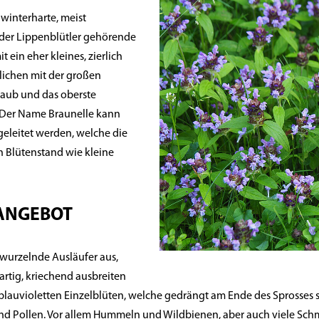
e winterharte, meist
e der Lippenblütler gehörende
 ein eher kleines, zierlich
lichen mit der großen
 Laub und das oberste
. Der Name Braunelle kann
eleitet werden, welche die
n Blütenstand wie kleine
ANGEBOT
h wurzelnde Ausläufer aus,
artig, kriechend ausbreiten
blauvioletten Einzelblüten, welche gedrängt am Ende des Sprosses si
und Pollen. Vor allem Hummeln und Wildbienen, aber auch viele Sch