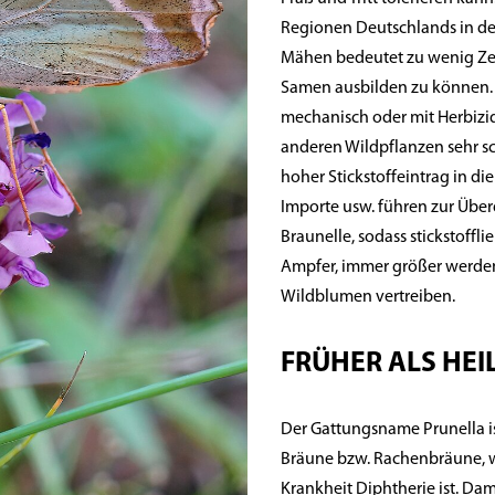
Regionen Deutschlands in de
Mähen bedeutet zu wenig Z
Samen ausbilden zu können.
mechanisch oder mit Herbizi
anderen Wildpflanzen sehr sc
hoher Stickstoffeintrag in die
Importe usw. führen zur Übe
Braunelle, sodass stickstoffl
Ampfer, immer größer werden,
Wildblumen vertreiben.
FRÜHER ALS HEIL
Der Gattungsname Prunella i
Bräune bzw. Rachenbräune, w
Krankheit Diphtherie ist. Da