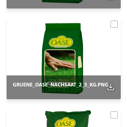
GRUENE_OASE_NACHSAAT_2_5_KG.PNG