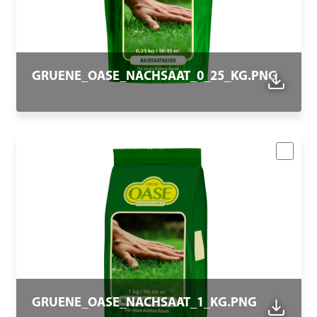
GRUENE_OASE_NACHSAAT_0_25_KG.PNG
GRUENE_OASE_NACHSAAT_1_KG.PNG