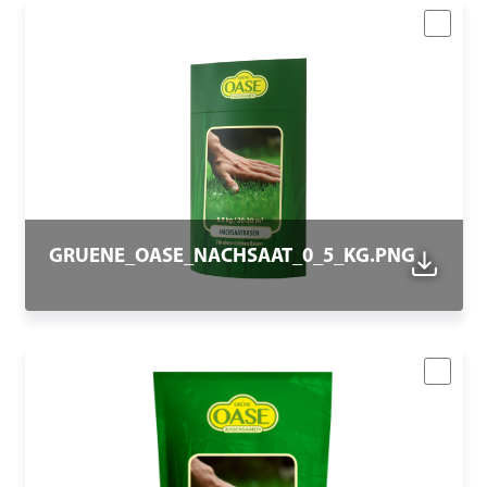
GRUENE_OASE_NACHSAAT_0_5_KG.PNG