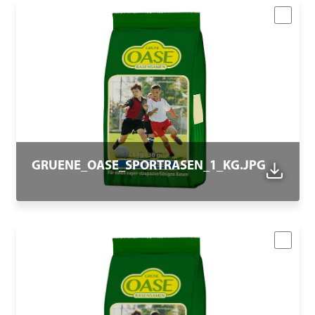
GRUENE_OASE_SPORTRASEN_1_KG.JPG