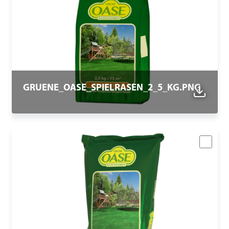
GRUENE_OASE_SPIELRASEN_2_5_KG.PNG