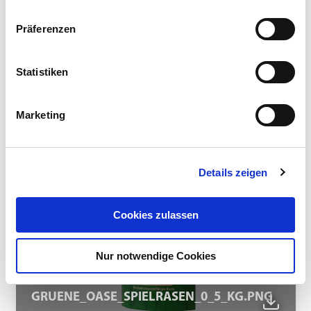
Präferenzen
GRUENE_OASE_SCHATTENRASEN_10_KG.P
Statistiken
NG
Marketing
Details zeigen
Cookies zulassen
Nur notwendige Cookies
GRUENE_OASE_SPIELRASEN_0_5_KG.PNG