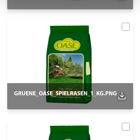
GRUENE_OASE_SPIELRASEN_1_KG.PNG